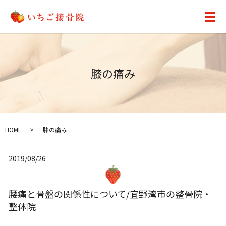
メ
膝の痛み
HOME
膝の痛み
2019/08/26
腰痛と骨盤の関係性について/宜野湾市の整骨院・
整体院