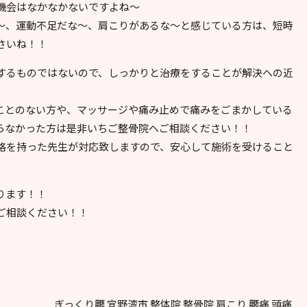
機会はなかなかないですよね～
～、運動不足だな～、肩こりがあるな～と感じている方は、短時
さいね！！
するものではないので、しっかりと治療をすることが解決への近
ことのない方や、マッサージや痛み止めで痛みをごまかしている
らなかった方は是非いちご整骨院へご相談ください！！
格を持った先生が対応致しますので、安心して施術を受けること
ります！！
ご相談ください！！
ぎっくり腰
宜野湾市
整体院
整骨院
肩こり
腰痛
頭痛