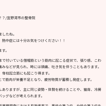
？？/宜野湾市の整骨院
ましたね。
、熱中症には十分お気をつけください！！
ます。
まで付いている僧帽筋という筋肉に起こる症状で、張り感、こわ
痛みなどが見られ、時には頭痛、吐き気を伴うこともあります。
、脊柱起立筋にも起こり得ます。
とで筋肉が栄養不足となり、疲労物質が蓄積し発症します。
んありますが、主に同じ姿勢・体勢を続けることや、猫背、冷房
バッグなどが考えられます。
活基礎調査における有訴者率で、男性の第２位、女性の第３位を